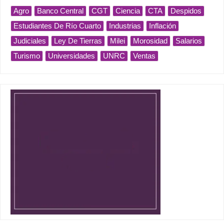
Agro
Banco Central
CGT
Ciencia
CTA
Despidos
Estudiantes De Río Cuarto
Industrias
Inflación
Judiciales
Ley De Tierras
Milei
Morosidad
Salarios
Turismo
Universidades
UNRC
Ventas