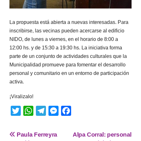
La propuesta está abierta a nuevas interesadas. Para
inscribirse, las vecinas pueden acercarse al edificio
NIDO, de lunes a viernes, en el horario de 8:00 a
12:00 hs. y de 15:30 a 19:30 hs. La iniciativa forma
parte de un conjunto de actividades culturales que la
Municipalidad promueve para fomentar el desarrollo
personal y comunitario en un entorno de participación
activa.
¡Viralizalo!
T
W
T
M
F
wi
h
el
e
a
tt
at
e
ss
c
Paula Ferreyra
Alpa Corral: personal