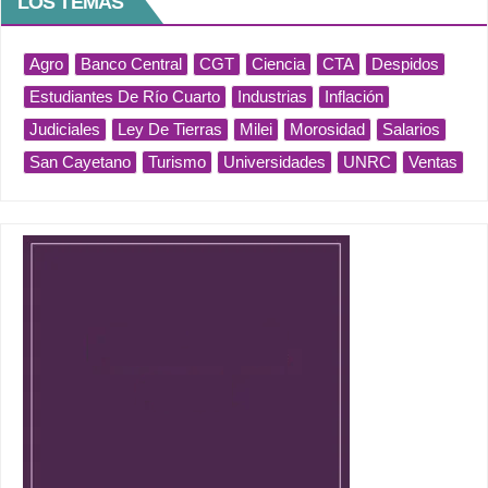
LOS TEMAS
Agro
Banco Central
CGT
Ciencia
CTA
Despidos
Estudiantes De Río Cuarto
Industrias
Inflación
Judiciales
Ley De Tierras
Milei
Morosidad
Salarios
San Cayetano
Turismo
Universidades
UNRC
Ventas