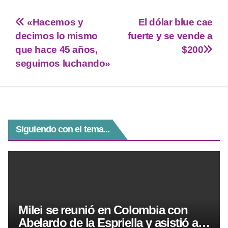
wi
h
el
e
a
tt
at
e
ss
c
«Hacemos y
El dólar blue cae
er
s
gr
e
e
decimos lo mismo
fuerte y se vende a
A
a
n
b
que hace 45 años,
$200
p
m
g
o
seguimos luchando»
p
er
o
k
Siguiendo con el tema...
Milei se reunió en Colombia con
Abelardo de la Espriella y asistió a