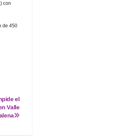
) con
n de 450
mpide el
en Valle
alena