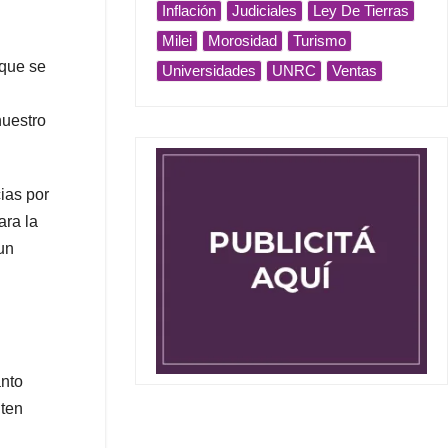
Inflación
Judiciales
Ley De Tierras
Milei
Morosidad
Turismo
 que se
Universidades
UNRC
Ventas
nuestro
ias por
ara la
un
anto
iten