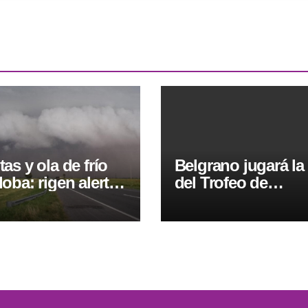
as y ola de frío
Belgrano jugará la 
oba: rigen alertas
del Trofeo de
a y naranja
Campeones en el
Kempes