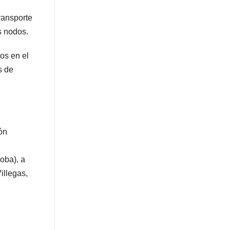
ransporte
s nodos.
os en el
s de
ón
oba), a
illegas,