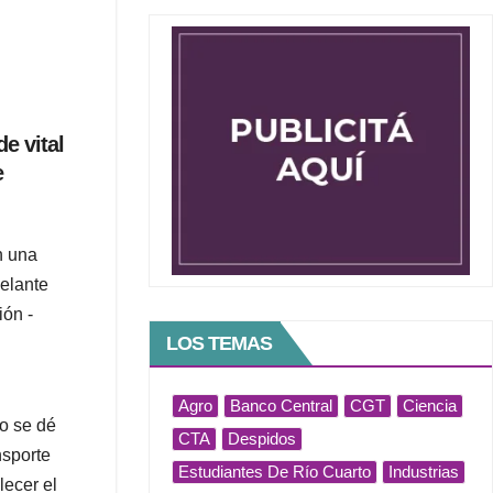
e vital
e
n una
delante
ión -
LOS TEMAS
Agro
Banco Central
CGT
Ciencia
to se dé
CTA
Despidos
nsporte
Estudiantes De Río Cuarto
Industrias
lecer el