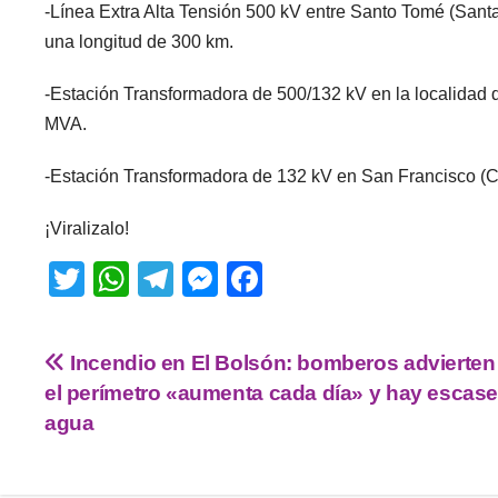
-Línea Extra Alta Tensión 500 kV entre Santo Tomé (Sant
una longitud de 300 km.
-Estación Transformadora de 500/132 kV en la localidad
MVA.
-Estación Transformadora de 132 kV en San Francisco (C
¡Viralizalo!
T
W
T
M
F
wi
h
el
e
a
tt
at
e
ss
c
Incendio en El Bolsón: bomberos advierten
er
s
gr
e
e
el perímetro «aumenta cada día» y hay escase
A
a
n
b
agua
p
m
g
o
p
er
o