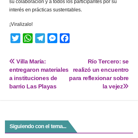
su colaboración y a todos los participantes por su
interés en prácticas sustentables.
¡Viralizalo!
T
W
T
M
F
wi
h
el
e
a
tt
at
e
ss
c
Villa María:
Río Tercero: se
er
s
gr
e
e
entregaron materiales
realizó un encuentro
A
a
n
b
a instituciones de
para reflexionar sobre
p
m
g
o
barrio Las Playas
la vejez
p
er
o
k
Siguiendo con el tema...