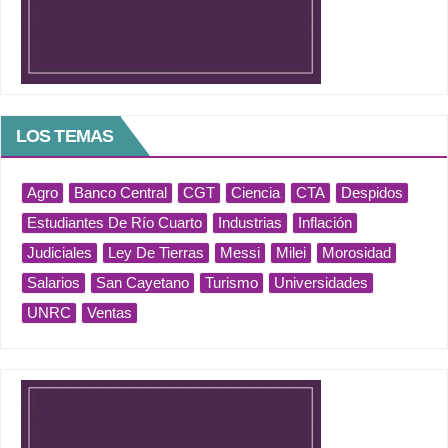
LOS TEMAS
Agro
Banco Central
CGT
Ciencia
CTA
Despidos
Estudiantes De Río Cuarto
Industrias
Inflación
Judiciales
Ley De Tierras
Messi
Milei
Morosidad
Salarios
San Cayetano
Turismo
Universidades
UNRC
Ventas