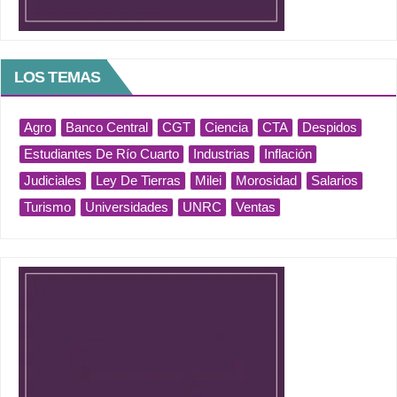
LOS TEMAS
Agro
Banco Central
CGT
Ciencia
CTA
Despidos
Estudiantes De Río Cuarto
Industrias
Inflación
Judiciales
Ley De Tierras
Milei
Morosidad
Salarios
Turismo
Universidades
UNRC
Ventas