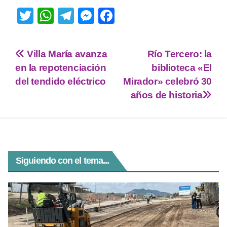
T
W
T
M
F
wi
h
el
e
a
tt
at
e
ss
c
Villa María avanza
Río Tercero: la
er
s
gr
e
e
en la repotenciación
biblioteca «El
A
a
n
b
del tendido eléctrico
Mirador» celebró 30
p
m
g
o
años de historia
p
er
o
k
Siguiendo con el tema...