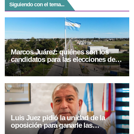
Siguiendo con el tema...
Marcos Juárez: quiénes son los
candidatos para las elecciones del 6
de septiembre
Luis Juez pidió la unidad de la
oposición para ganarle las
elecciones a Llaryora