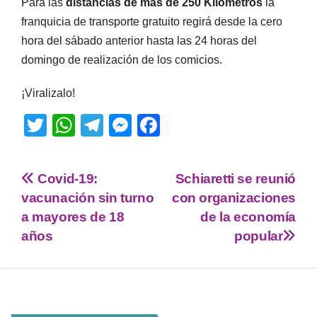
Para las
distancias de
más de 250 Kilómetros
la
franquicia de transporte gratuito regirá desde la cero
hora del sábado anterior hasta las 24 horas del
domingo de realización de los comicios.
¡Viralizalo!
T
W
T
M
F
wi
h
el
e
a
tt
at
e
ss
c
Covid-19:
Schiaretti se reunió
er
s
gr
e
e
vacunación sin turno
con organizaciones
A
a
n
b
a mayores de 18
de la economía
p
m
g
o
años
popular
p
er
o
k