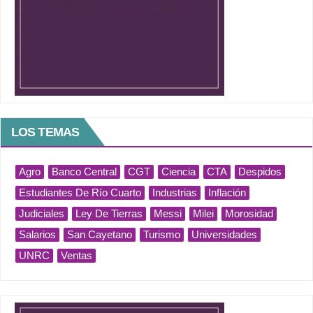
LOS TEMAS
Agro
Banco Central
CGT
Ciencia
CTA
Despidos
Estudiantes De Río Cuarto
Industrias
Inflación
Judiciales
Ley De Tierras
Messi
Milei
Morosidad
Salarios
San Cayetano
Turismo
Universidades
UNRC
Ventas