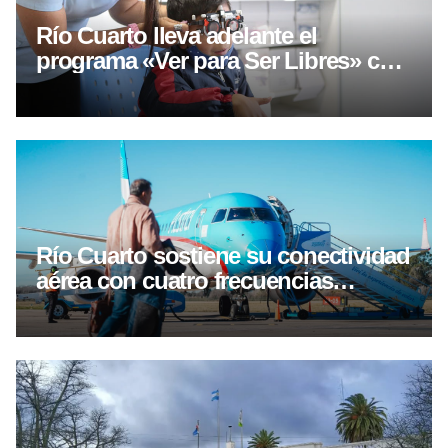
Río Cuarto lleva adelante el
programa «Ver para Ser Libres» con
controles oftalmológicos y entrega
gratuita de lentes
Río Cuarto sostiene su conectividad
aérea con cuatro frecuencias
semanales hacia Buenos Aires