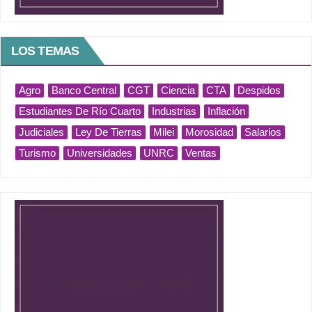
LOS TEMAS
Agro
Banco Central
CGT
Ciencia
CTA
Despidos
Estudiantes De Río Cuarto
Industrias
Inflación
Judiciales
Ley De Tierras
Milei
Morosidad
Salarios
Turismo
Universidades
UNRC
Ventas