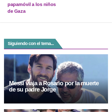
p
m
g
o
papamóvil a los niños
de Gaza
p
er
o
k
Siguiendo con el tema...
Messi viaja a Rosario por la muerte
de su padre Jorge