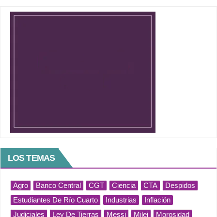
LOS TEMAS
Agro
Banco Central
CGT
Ciencia
CTA
Despidos
Estudiantes De Río Cuarto
Industrias
Inflación
Judiciales
Ley De Tierras
Messi
Milei
Morosidad