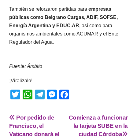
También se reforzaron partidas para
empresas
públicas como Belgrano Cargas, ADIF, SOFSE,
Energía Argentina y EDUC.AR
, así como para
organismos ambientales como ACUMAR y el Ente
Regulador del Agua.
Fuente: Ámbito
¡Viralizalo!
T
W
T
M
F
wi
h
el
e
a
tt
at
e
ss
c
Por pedido de
Comienza a funcionar
er
s
gr
e
e
Francisco, el
la tarjeta SUBE en la
A
a
n
b
Vaticano donará el
ciudad Córdoba