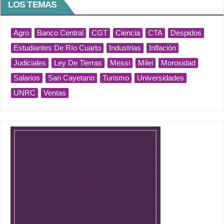
LOS TEMAS
Agro
Banco Central
CGT
Ciencia
CTA
Despidos
Estudiantes De Río Cuarto
Industrias
Inflación
Judiciales
Ley De Tierras
Messi
Milei
Morosidad
Salarios
San Cayetano
Turismo
Universidades
UNRC
Ventas