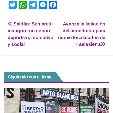
T
W
T
M
F
wi
h
el
e
a
tt
at
e
ss
c
Saldán: Schiaretti
Avanza la licitación
er
s
gr
e
e
inauguró un centro
del acueducto para
A
a
n
b
deportivo, recreativo
nueve localidades de
p
m
g
o
y social
Traslasierra
p
er
o
k
Siguiendo con el tema...