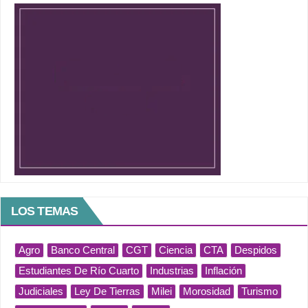
LOS TEMAS
Agro
Banco Central
CGT
Ciencia
CTA
Despidos
Estudiantes De Río Cuarto
Industrias
Inflación
Judiciales
Ley De Tierras
Milei
Morosidad
Turismo