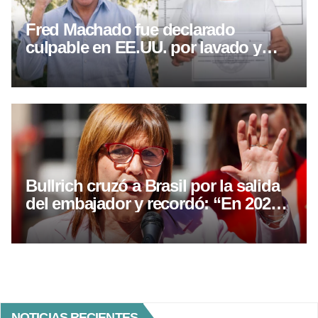
Fred Machado fue declarado
culpable en EE.UU. por lavado y
fraude
Bullrich cruzó a Brasil por la salida
del embajador y recordó: “En 2025,
Lula visitó a la presidiaria Kirchner”
NOTICIAS RECIENTES