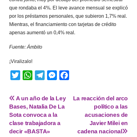
que rondaba el 4%. El leve avance mensual se explicó
por los préstamos personales, que subieron 1,7% real.
Mientras, el financiamiento con tarjetas de crédito
apenas aumentó un 0,4% real.
Fuente: Ámbito
¡Viralizalo!
T
W
T
M
F
wi
h
el
e
a
tt
at
e
ss
c
A un año de la Ley
La reacción del arco
er
s
gr
e
e
Bases, Natalia De La
político a las
A
a
n
b
Sota convoca a la
acusaciones de
p
m
g
o
clase trabajadora a
Javier Milei en
decir «BASTA»
cadena nacional
p
er
o