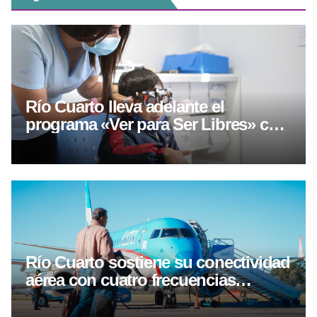
Río Cuarto lleva adelante el
programa «Ver para Ser Libres» con
controles oftalmológicos y entrega
gratuita de lentes
Río Cuarto sostiene su conectividad
aérea con cuatro frecuencias
semanales hacia Buenos Aires