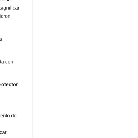
ignificar
icron
s
ta con
rotector
mento de
car