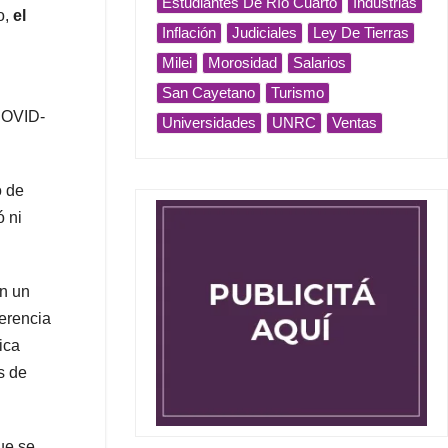
Estudiantes De Río Cuarto
Industrias
o,
el
Inflación
Judiciales
Ley De Tierras
d
Milei
Morosidad
Salarios
San Cayetano
Turismo
COVID-
Universidades
UNRC
Ventas
o de
ó ni
on un
ferencia
ica
s de
ue se