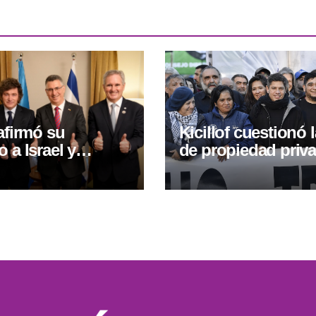
eafirmó su
Kicillof cuestionó l
 a Israel y
de propiedad priv
 los ataques de
criticó el operativo
rante un
policial frente al
ro con el
Congreso
r israelí