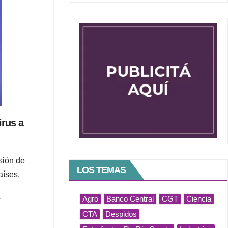
irus a
sión de
LOS TEMAS
aíses.
e
Agro
Banco Central
CGT
Ciencia
CTA
Despidos