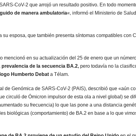
ra SARS-CoV-2 que arrojó un resultado positivo. En todo moment
eguido de manera ambulatoria
«, informó el Ministerio de Salu
ra su esposa, que también presenta síntomas compatibles con 
o mencionó en su actualización del 25 de enero que un númer
 prevalencia de la secuencia BA.2,
pero todavía no la clasific
ólogo Humberto Debat
a Télam.
cional de Genómica de SARS-CoV-2 (PAIS), describió que «aún c
 circuló de Ómicron impulsor de esta ola a nivel global) se di
umentado su frecuencia) lo que las pone a una distancia genét
ades biológicas (comportamiento) de BA.2 en base a lo que vimo
iene de BA.2 proviene de un estudio del Reino Unido
en el q