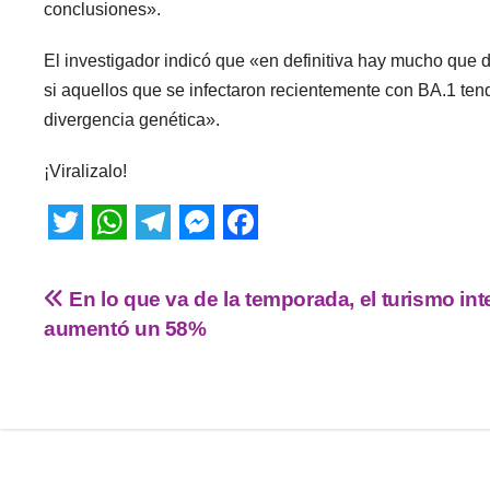
conclusiones».
El investigador indicó que «en definitiva hay mucho qu
si aquellos que se infectaron recientemente con BA.1 ten
divergencia genética».
¡Viralizalo!
T
W
T
M
F
w
h
e
e
a
En lo que va de la temporada, el turismo int
i
a
l
s
c
aumentó un 58%
t
t
e
s
e
t
s
g
e
b
e
A
r
n
o
r
p
a
g
o