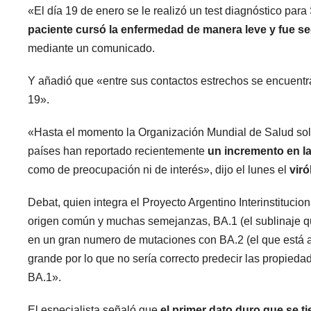
«El día 19 de enero se le realizó un test diagnóstico pa
paciente cursó la enfermedad de manera leve y fue s
mediante un comunicado.
Y añadió que «entre sus contactos estrechos se encuent
19».
«Hasta el momento la Organización Mundial de Salud sol
países han reportado recientemente
un incremento en la
como de preocupación ni de interés», dijo el lunes el
vir
Debat, quien integra el Proyecto Argentino Interinstitu
origen común y muchas semejanzas, BA.1 (el sublinaje que
en un gran numero de mutaciones con BA.2 (el que está a
grande por lo que no sería correcto predecir las propied
BA.1».
El especialista señaló que
el primer dato duro que se t