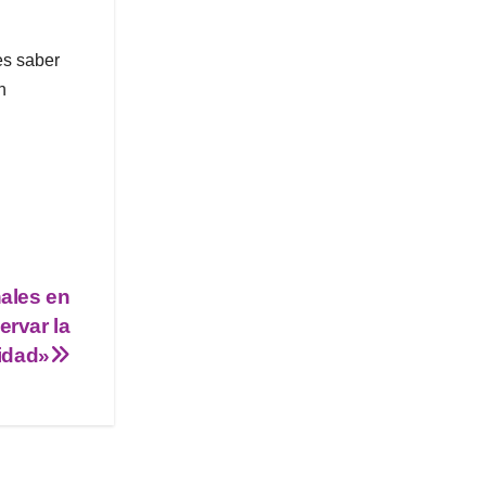
es saber
n
ales en
ervar la
idad»