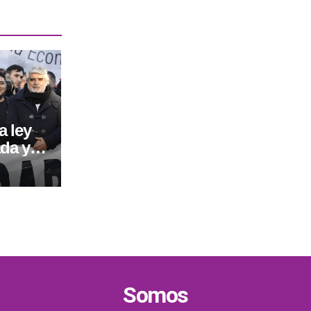
a ley
ada y
Somos