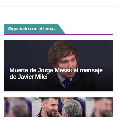
k
Siguiendo con el tema...
Muerte de Jorge Messi: el mensaje
de Javier Milei