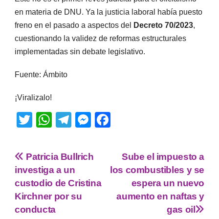
en materia de DNU. Ya la justicia laboral había puesto
freno en el pasado a aspectos del
Decreto 70/2023
,
cuestionando la validez de reformas estructurales
implementadas sin debate legislativo.
Fuente: Ámbito
¡Viralizalo!
T
W
T
M
F
wi
h
el
e
a
tt
at
e
ss
c
Patricia Bullrich
Sube el impuesto a
er
s
gr
e
e
investiga a un
los combustibles y se
A
a
n
b
custodio de Cristina
espera un nuevo
p
m
g
o
Kirchner por su
aumento en naftas y
conducta
gas oil
p
er
o