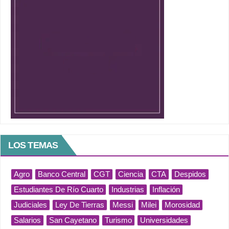
LOS TEMAS
Agro
Banco Central
CGT
Ciencia
CTA
Despidos
Estudiantes De Río Cuarto
Industrias
Inflación
Judiciales
Ley De Tierras
Messi
Milei
Morosidad
Salarios
San Cayetano
Turismo
Universidades