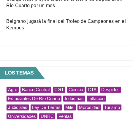
Río Cuarto por un mes
Belgrano jugará la final del Trofeo de Campeones en el
Kempes
LOS TEMAS
Agro
Banco Central
CGT
Ciencia
CTA
Despidos
Estudiantes De Río Cuarto
Industrias
Inflación
Judiciales
Ley De Tierras
Milei
Morosidad
Turismo
Universidades
UNRC
Ventas