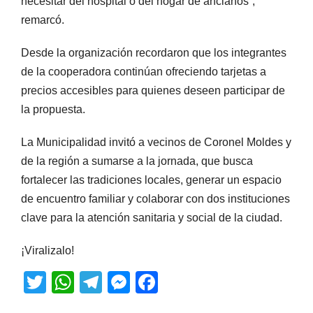
necesitar del hospital o del hogar de ancianos”,
remarcó.
Desde la organización recordaron que los integrantes
de la cooperadora continúan ofreciendo tarjetas a
precios accesibles para quienes deseen participar de
la propuesta.
La Municipalidad invitó a vecinos de Coronel Moldes y
de la región a sumarse a la jornada, que busca
fortalecer las tradiciones locales, generar un espacio
de encuentro familiar y colaborar con dos instituciones
clave para la atención sanitaria y social de la ciudad.
¡Viralizalo!
T
W
T
M
F
wi
h
el
e
a