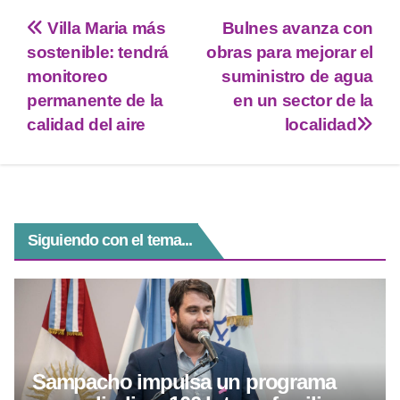
tt
at
e
ss
c
Villa Maria más
Bulnes avanza con
er
s
gr
e
e
sostenible: tendrá
obras para mejorar el
A
a
n
b
monitoreo
suministro de agua
p
m
g
o
permanente de la
en un sector de la
calidad del aire
localidad
p
er
o
k
Siguiendo con el tema...
Sampacho impulsa un programa