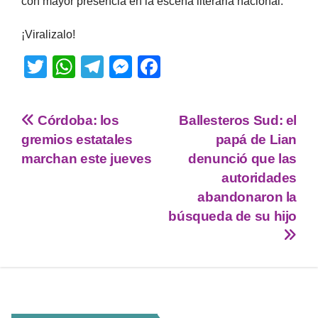
con mayor presencia en la escena literaria nacional.
¡Viralizalo!
T
W
T
M
F
wi
h
el
e
a
tt
at
e
ss
c
Córdoba: los
Ballesteros Sud: el
er
s
gr
e
e
gremios estatales
papá de Lian
A
a
n
b
marchan este jueves
denunció que las
p
m
g
o
autoridades
abandonaron la
p
er
o
búsqueda de su hijo
k