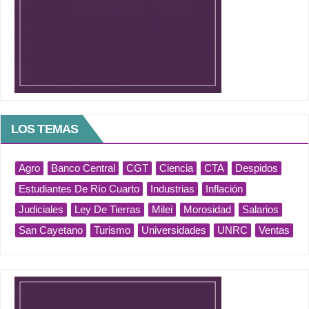
LOS TEMAS
Agro
Banco Central
CGT
Ciencia
CTA
Despidos
Estudiantes De Río Cuarto
Industrias
Inflación
Judiciales
Ley De Tierras
Milei
Morosidad
Salarios
San Cayetano
Turismo
Universidades
UNRC
Ventas