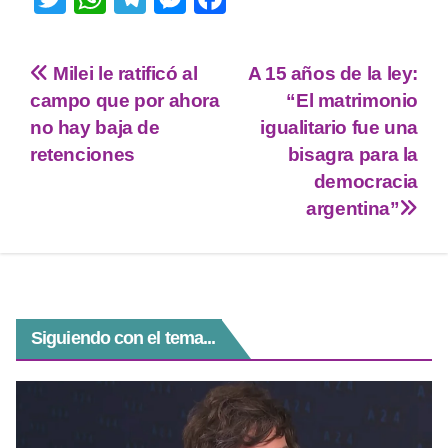
wi
h
el
e
a
tt
at
e
ss
c
Milei le ratificó al
A 15 años de la ley:
er
s
gr
e
e
campo que por ahora
“El matrimonio
A
a
n
b
no hay baja de
igualitario fue una
p
m
g
o
retenciones
bisagra para la
democracia
p
er
o
argentina”
k
Siguiendo con el tema...