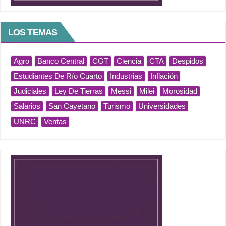
LOS TEMAS
Agro
Banco Central
CGT
Ciencia
CTA
Despidos
Estudiantes De Río Cuarto
Industrias
Inflación
Judiciales
Ley De Tierras
Messi
Milei
Morosidad
Salarios
San Cayetano
Turismo
Universidades
UNRC
Ventas