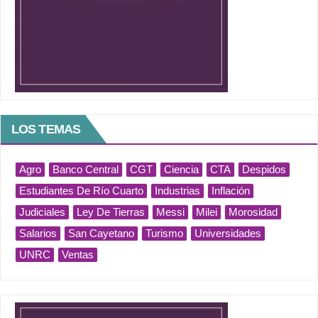
LOS TEMAS
Agro
Banco Central
CGT
Ciencia
CTA
Despidos
Estudiantes De Río Cuarto
Industrias
Inflación
Judiciales
Ley De Tierras
Messi
Milei
Morosidad
Salarios
San Cayetano
Turismo
Universidades
UNRC
Ventas