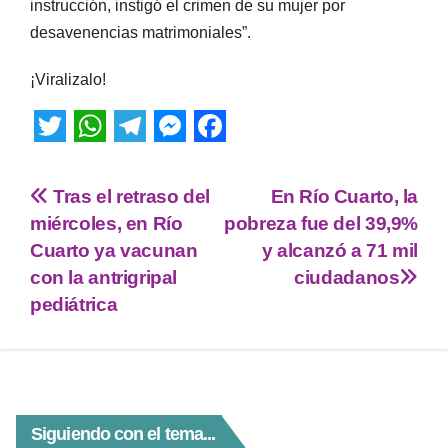
instrucción, instigó el crimen de su mujer por
desavenencias matrimoniales”.
¡Viralizalo!
T
W
T
M
F
w
h
e
e
a
Tras el retraso del
En Río Cuarto, la
i
a
l
s
c
miércoles, en Río
pobreza fue del 39,9%
t
t
e
s
e
Cuarto ya vacunan
y alcanzó a 71 mil
con la antrigripal
ciudadanos
t
s
g
e
b
pediátrica
e
A
r
n
o
r
p
a
g
o
p
m
e
k
r
Siguiendo con el tema...