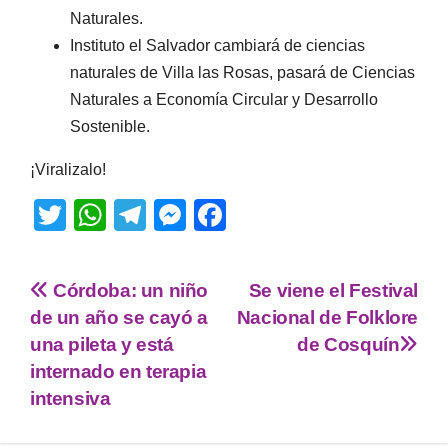
Naturales.
Instituto el Salvador cambiará de ciencias
naturales de Villa las Rosas, pasará de Ciencias
Naturales a Economía Circular y Desarrollo
Sostenible.
¡Viralizalo!
T
W
T
M
F
wi
h
el
e
a
tt
at
e
ss
c
Córdoba: un niño
Se viene el Festival
er
s
gr
e
e
de un año se cayó a
Nacional de Folklore
A
a
n
b
una pileta y está
de Cosquín
p
m
g
o
internado en terapia
intensiva
p
er
o
k