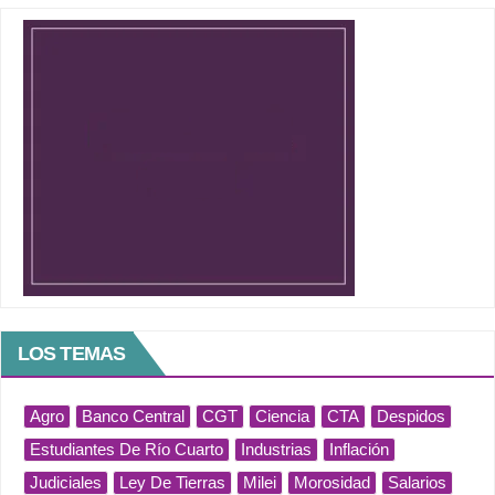
LOS TEMAS
Agro
Banco Central
CGT
Ciencia
CTA
Despidos
Estudiantes De Río Cuarto
Industrias
Inflación
Judiciales
Ley De Tierras
Milei
Morosidad
Salarios