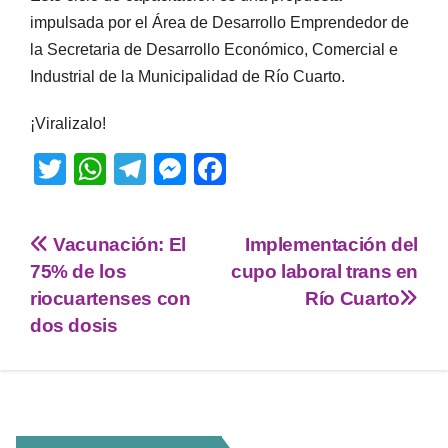
impulsada por el Área de Desarrollo Emprendedor de
la Secretaria de Desarrollo Económico, Comercial e
Industrial de la Municipalidad de Río Cuarto.
¡Viralizalo!
T
W
T
M
F
wi
h
el
e
a
tt
at
e
ss
c
Vacunación: El
Implementación del
er
s
gr
e
e
75% de los
cupo laboral trans en
A
a
n
b
riocuartenses con
Río Cuarto
p
m
g
o
dos dosis
p
er
o
k