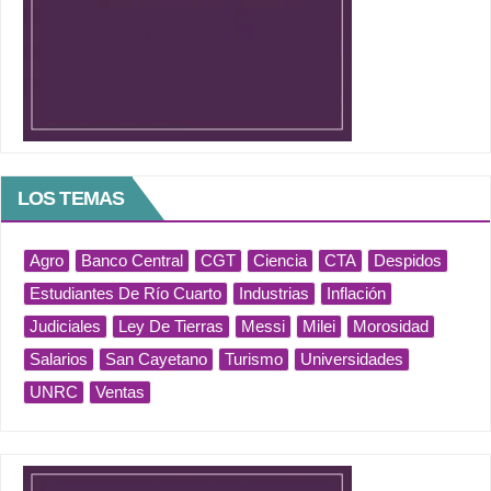
LOS TEMAS
Agro
Banco Central
CGT
Ciencia
CTA
Despidos
Estudiantes De Río Cuarto
Industrias
Inflación
Judiciales
Ley De Tierras
Messi
Milei
Morosidad
Salarios
San Cayetano
Turismo
Universidades
UNRC
Ventas