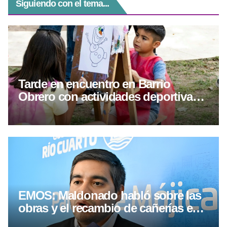
Siguiendo con el tema...
Tarde en encuentro en Barrio
Obrero con actividades deportivas y
culturales
EMOS: Maldonado habló sobre las
obras y el recambio de cañerías en
Río Cuarto