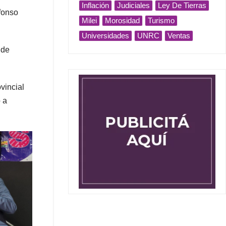
Inflación
Judiciales
Ley De Tierras
lfonso
Milei
Morosidad
Turismo
Universidades
UNRC
Ventas
 de
vincial
 a