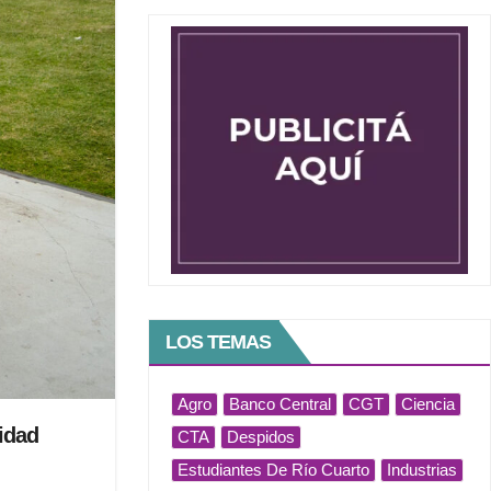
LOS TEMAS
Agro
Banco Central
CGT
Ciencia
idad
CTA
Despidos
Estudiantes De Río Cuarto
Industrias