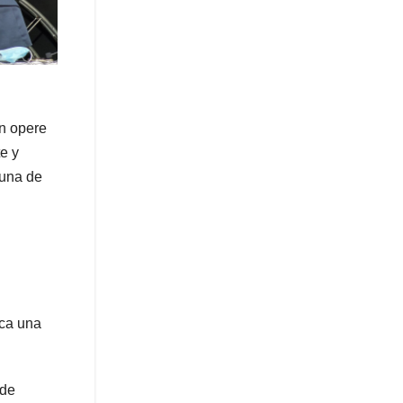
en opere
e y
 una de
ica una
 de