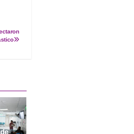
lectaron
ástico
 de