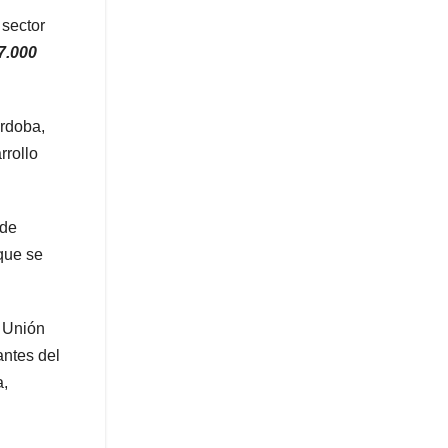
 sector
7.000
órdoba,
rrollo
 de
que se
a Unión
antes del
a,