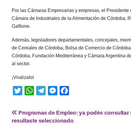
Por las Cámaras Empresarias y empresas, el Presidente d
Cámara de Industriales de la Alimentación de Córdoba, Ra
Galfione.
Además, legisladores departamentales, concejales, miemb
de Cereales de Córdoba, Bolsa de Comercio de Córdoba,
Córdoba, Fundación Mediterránea y Cámara Argentina del 
al sector.
¡Viralizalo!
T
W
T
M
F
wi
h
el
e
a
tt
at
e
ss
c
Programas de Empleo: ya podés consultar 
er
s
gr
e
e
resultaste seleccionado
A
a
n
b