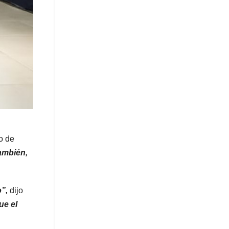
o de
también,
o”,
dijo
ue el