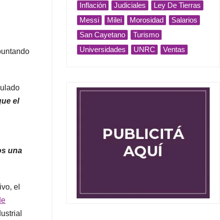
Inflación
Judiciales
Ley De Tierras
Messi
Milei
Morosidad
Salarios
San Cayetano
Turismo
Universidades
UNRC
Ventas
apuntando
culado
ue el
s una
vo, el
de
ustrial