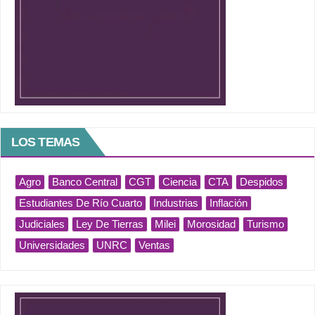
LOS TEMAS
Agro
Banco Central
CGT
Ciencia
CTA
Despidos
Estudiantes De Río Cuarto
Industrias
Inflación
Judiciales
Ley De Tierras
Milei
Morosidad
Turismo
Universidades
UNRC
Ventas