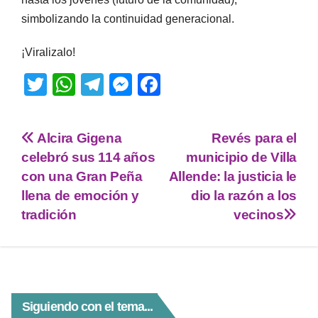
simbolizando la continuidad generacional.
¡Viralizalo!
T
W
T
M
F
wi
h
el
e
a
tt
at
e
ss
c
Alcira Gigena
Revés para el
er
s
gr
e
e
celebró sus 114 años
municipio de Villa
A
a
n
b
con una Gran Peña
Allende: la justicia le
p
m
g
o
llena de emoción y
dio la razón a los
tradición
vecinos
p
er
o
k
Siguiendo con el tema...