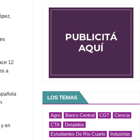
López,
nes
hace 12
es a
española
LOS TEMAS
n
Agro
Banco Central
CGT
Ciencia
CTA
Despidos
 y en
Estudiantes De Río Cuarto
Industrias