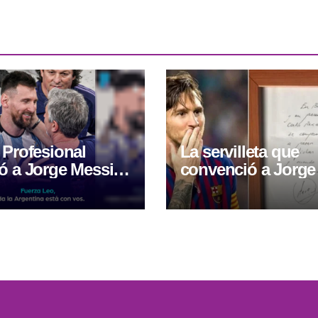
 Profesional
La servilleta que
ó a Jorge Messi y
convenció a Jorge
ó a Lionel tras
y cambió la histori
te de su padre
fútbol