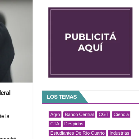
deral
LOS TEMAS
Agro
Banco Central
CGT
Ciencia
te la
CTA
Despidos
Estudiantes De Río Cuarto
Industrias