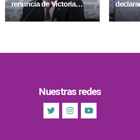
renuncia de Victoria
declara
Villarruel: “Que dé un
EE.UU. 
paso al costado”
fraude
Nuestras redes