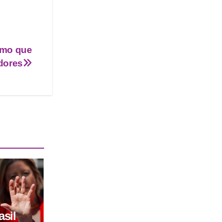
smo que
dores
asil