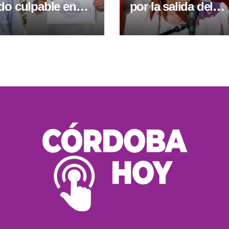
do culpable en
por la salida del
por lavado y
embajador y recor
“En 2025, Lula visit
presidiaria Kirchne