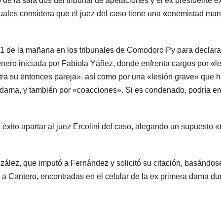
 de la sala dos del tribunal de apelaciones y el ex presidente 
cuales considera que el juez del caso tiene una «enemistad man
1 de la mañana en los tribunales de Comodoro Py para declara
énero iniciada por Fabiola Yáñez, donde enfrenta cargos por «l
ra su entonces pareja», así como por una «lesión grave» que h
dama, y también por «coacciones». Si es condenado, podría en
 éxito apartar al juez Ercolini del caso, alegando un supuesto 
onzález, que imputó a Fernández y solicitó su citación, basándos
 Cantero, encontradas en el celular de la ex primera dama du