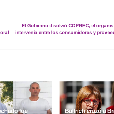
El Gobierno disolvió COPREC, el organi
oral
intervenía entre los consumidores y provee
achado fue
Bullrich cruzó a Br