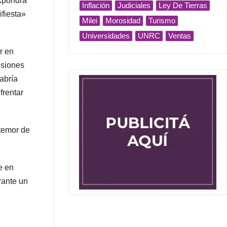
expondrá
Inflación
Judiciales
Ley De Tierras
ifiesta»
Milei
Morosidad
Turismo
Universidades
UNRC
Ventas
r en
esiones
abría
frentar
«temor de
e en
rante un