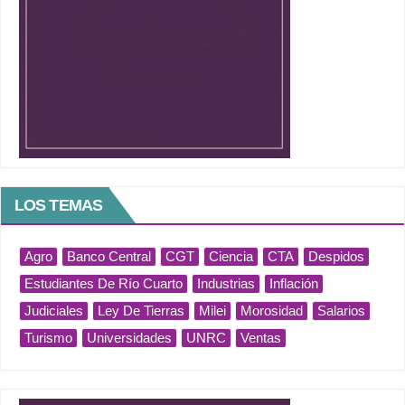
LOS TEMAS
Agro
Banco Central
CGT
Ciencia
CTA
Despidos
Estudiantes De Río Cuarto
Industrias
Inflación
Judiciales
Ley De Tierras
Milei
Morosidad
Salarios
Turismo
Universidades
UNRC
Ventas