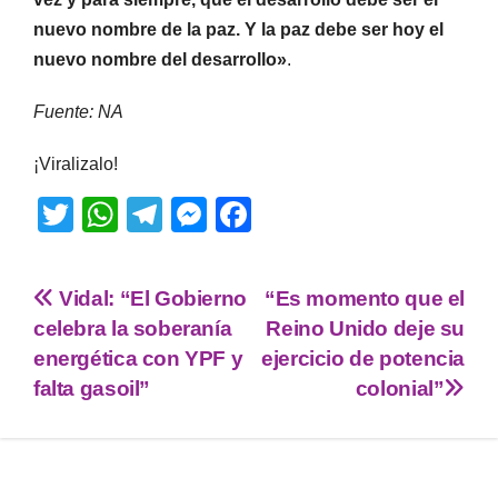
nuevo nombre de la paz. Y la paz debe ser hoy el
nuevo nombre del desarrollo»
.
Fuente: NA
¡Viralizalo!
T
W
T
M
F
wi
h
el
e
a
tt
at
e
ss
c
Vidal: “El Gobierno
“Es momento que el
er
s
gr
e
e
celebra la soberanía
Reino Unido deje su
A
a
n
b
energética con YPF y
ejercicio de potencia
p
m
g
o
falta gasoil”
colonial”
p
er
o
k