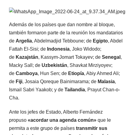
Además de los países que dan nombre al bloque,
también formaron parte de la reunión los mandatarios
de
Argelia
, Abdelmadjid Tebboune; de
Egipto
, Abdel
Fattah El-Sisi; de
Indonesia
, Joko Widodo;
de
Kazajstán
, Kassym-Jomart Tokayev; de
Senegal
,
Macky Sall; de
Uzbekistán
, Shavkat Mirziyoyev;
de
Camboya
, Hun Sen; de
Etiopía
, Abiy Ahmed Ali;
de
Fiji
, Josaia Qoreque Bainimarama; de
Malasia
,
Ismail Sabri Yaakob; y de
Tailandia
, Prayut Chan-o-
Cha.
Ante los jefes de Estado, Alberto Fernández
propuso
«acordar una agenda común»
que le
permita a este grupo de países
transmitir sus