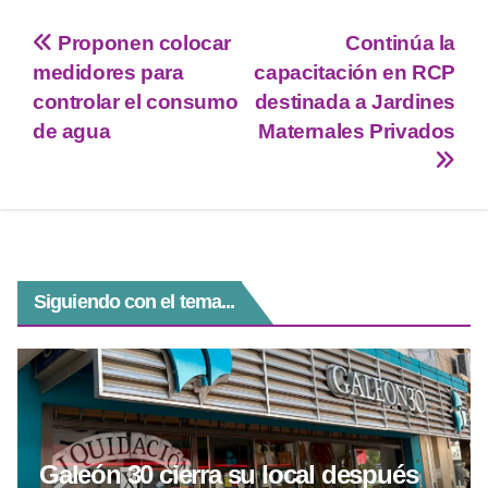
tt
at
e
ss
c
Proponen colocar
Continúa la
er
s
gr
e
e
medidores para
capacitación en RCP
A
a
n
b
controlar el consumo
destinada a Jardines
p
m
g
o
de agua
Maternales Privados
p
er
o
k
Siguiendo con el tema...
Galeón 30 cierra su local después