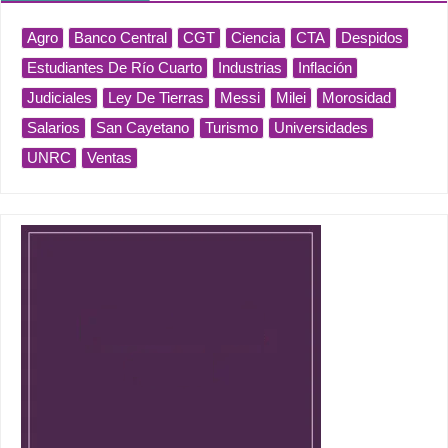
Agro
Banco Central
CGT
Ciencia
CTA
Despidos
Estudiantes De Río Cuarto
Industrias
Inflación
Judiciales
Ley De Tierras
Messi
Milei
Morosidad
Salarios
San Cayetano
Turismo
Universidades
UNRC
Ventas