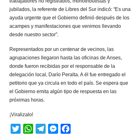
trabajadores no registrados, monotributistas y
jubilados, la referente de Libres del Sur indicó: “Es una
ayuda urgente que el Gobierno definió después de los
acampes y manifestaciones que venimos llevando
desde nuestro sector”.
Representados por un centenar de vecinos, las
agrupaciones llegaron hasta las oficinas de Anses,
donde fueron recibidas por el responsable de la
delegación local, Darío Peralta. A él fue entregado el
petitorio que ya circula en todo el país. Se espera que
el Gobierno emita algún tipo de respuesta en las
próximas horas.
¡Viralizalo!
T
W
T
M
F
wi
h
el
e
a