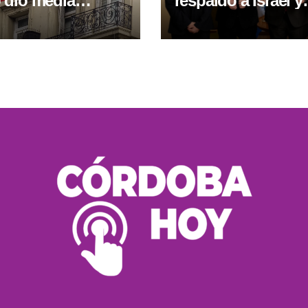
 dio media
respaldo a Israel y
 y cambia el
condenó los ataqu
 por falta de
Irán durante un
encuentro con el
canciller israelí