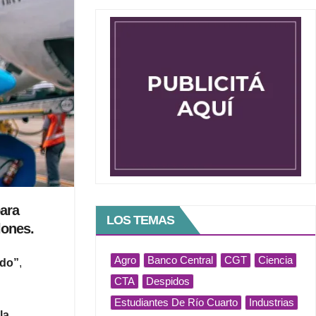
para
LOS TEMAS
lones.
Agro
Banco Central
CGT
Ciencia
ado”
,
CTA
Despidos
Estudiantes De Río Cuarto
Industrias
la