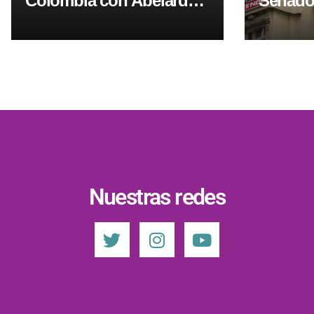
Colombia con Abelardo
Senado
de la Espriella y asistió a
sanción
su asunción presidencial
proceso
pago
Nuestras redes