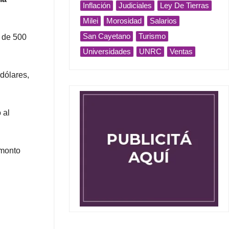
Inflación
Judiciales
Ley De Tierras
Milei
Morosidad
Salarios
San Cayetano
Turismo
r de 500
Universidades
UNRC
Ventas
 dólares,
 al
 monto