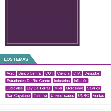
LOS TEMAS
Agro
Banco Central
CGT
Ciencia
CTA
Despidos
Estudiantes De Río Cuarto
Industrias
Inflación
Judiciales
Ley De Tierras
Milei
Morosidad
Salarios
San Cayetano
Turismo
Universidades
UNRC
Ventas