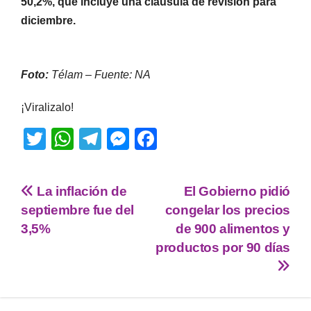
50,2%, que incluye una cláusula de revisión para
diciembre.
Foto:
Télam
–
Fuente: NA
¡Viralizalo!
T
W
T
M
F
wi
h
el
e
a
tt
at
e
ss
c
La inflación de
El Gobierno pidió
er
s
gr
e
e
septiembre fue del
congelar los precios
A
a
n
b
3,5%
de 900 alimentos y
p
m
g
o
productos por 90 días
p
er
o
k