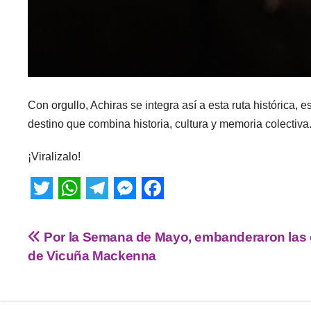
Con orgullo, Achiras se integra así a esta ruta históric
destino que combina historia, cultura y memoria colectiva
¡Viralizalo!
T
W
T
M
F
w
h
e
e
a
Por la Semana de Mayo, embanderaron las 
i
a
l
s
c
de Vicuña Mackenna
t
t
e
s
e
t
s
g
e
b