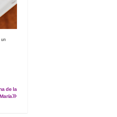
o un
na de la
María