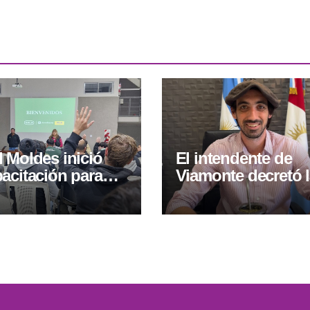
 Moldes inició
El intendente de
acitación para
Viamonte decretó 
operarios de
emergencia en seg
as cosechadoras