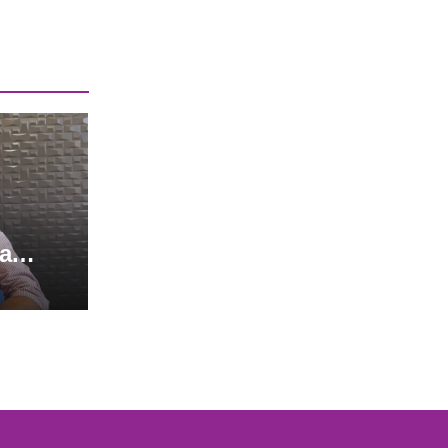
la
uridad