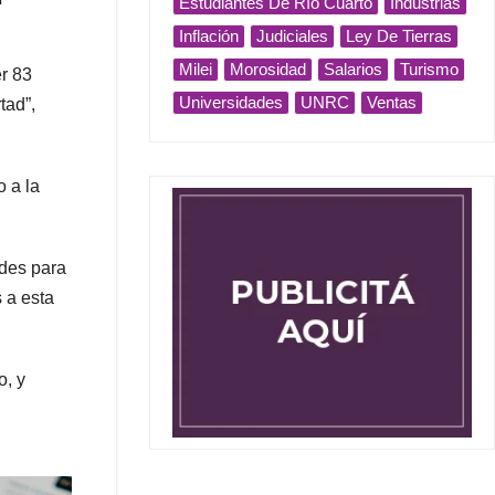
Estudiantes De Río Cuarto
Industrias
Inflación
Judiciales
Ley De Tierras
Milei
Morosidad
Salarios
Turismo
er 83
Universidades
UNRC
Ventas
tad”,
o a la
ades para
s a esta
o, y