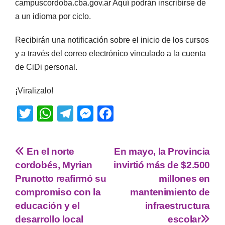
campuscordoba.cba.gov.ar Aquí podrán inscribirse de
a un idioma por ciclo.
Recibirán una notificación sobre el inicio de los cursos
y a través del correo electrónico vinculado a la cuenta
de CiDi personal.
¡Viralizalo!
T
W
T
M
F
wi
h
el
e
a
tt
at
e
ss
c
En el norte
En mayo, la Provincia
er
s
gr
e
e
cordobés, Myrian
invirtió más de $2.500
A
a
n
b
Prunotto reafirmó su
millones en
p
m
g
o
compromiso con la
mantenimiento de
educación y el
infraestructura
p
er
o
desarrollo local
escolar