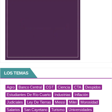
LOS TEMAS
Agro
Banco Central
CGT
Ciencia
CTA
Despidos
Estudiantes De Río Cuarto
Industrias
Inflación
Judiciales
Ley De Tierras
Messi
Milei
Morosidad
Salarios
San Cayetano
Turismo
Universidades